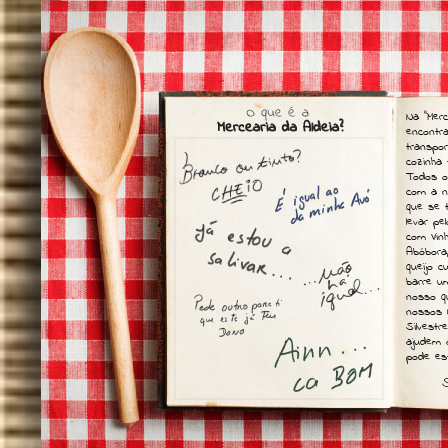
Na “Merc
encontr
transpo
cozinha 
Todos o
com a n
que se 
levar p
com Vin
Abóbora
queijo c
barre u
nosso q
nossos 
Silvestr
ajudem 
pode est